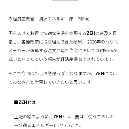
※経済産業省 資源エネルギー庁HP参照
国をあげてお得で快適な生活を実現する
ZEH
の普及を目
指し、各種政策に取り組んできた結果、 2020年のハウス
メーカーが新築する注文戸建て住宅においては約56％が
ZEHとなったという報告が経済産業省でされています。
そこで今回は少しお勉強っぽくなりますが、
ZEH
につい
てみなさんと学習していきたいと思います！
■ZEHとは
上記の絵のように、
ZEH
とは、要は「使うエネルギ
ー≦創るエネルギー」ということ。