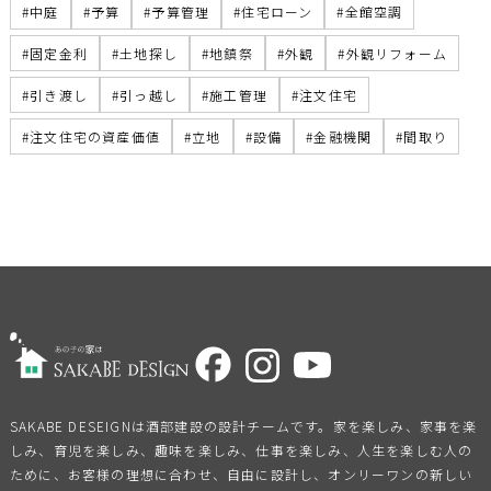
中庭
予算
予算管理
住宅ローン
全館空調
固定金利
土地探し
地鎮祭
外観
外観リフォーム
引き渡し
引っ越し
施工管理
注文住宅
注文住宅の資産価値
立地
設備
金融機関
間取り
SAKABE DESEIGNは酒部建設の設計チームです。家を楽しみ、家事を楽
しみ、育児を楽しみ、趣味を楽しみ、仕事を楽しみ、人生を楽しむ人の
ために、お客様の理想に合わせ、自由に設計し、オンリーワンの新しい