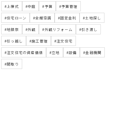
上棟式
中庭
予算
予算管理
住宅ローン
全館空調
固定金利
土地探し
地鎮祭
外観
外観リフォーム
引き渡し
引っ越し
施工管理
注文住宅
注文住宅の資産価値
立地
設備
金融機関
間取り